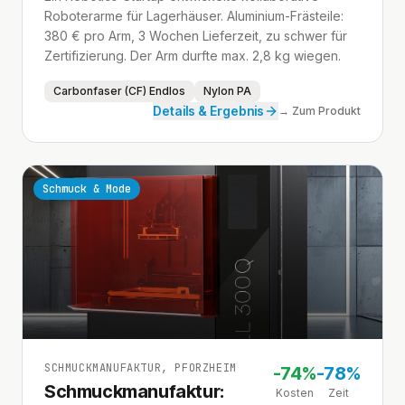
Roboterarme für Lagerhäuser. Aluminium-Frästeile:
380 € pro Arm, 3 Wochen Lieferzeit, zu schwer für
Zertifizierung. Der Arm durfte max. 2,8 kg wiegen.
Carbonfaser (CF) Endlos
Nylon PA
Details & Ergebnis
→ Zum Produkt
Schmuck & Mode
SCHMUCKMANUFAKTUR, PFORZHEIM
-
74%
-
78%
Schmuckmanufaktur:
Kosten
Zeit