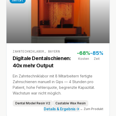
Dental
ZAHNTECHNIKLABOR, BAYERN
-
68%
-
85%
Digitale Dentalschienen:
Kosten
Zeit
40x mehr Output
Ein Zahntechniklabor mit 8 Mitarbeitern fertigte
Zahnschienen manuell in Gips — 4 Stunden pro
Patient, hohe Fehlerquote, begrenzte Kapazität.
Wachstum war nicht möglich.
Dental Model Resin V2
Castable Wax Resin
Details & Ergebnis
→ Zum Produkt