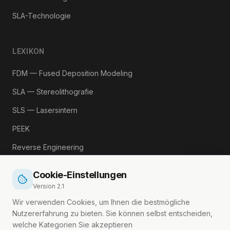
SLA-Technologie
LEXIKON
FDM — Fused Deposition Modeling
SLA — Stereolithografie
SLS — Lasersintern
PEEK
Reverse Engineering
Alle Begriffe →
Cookie-Einstellungen
Version
2.1
RECHTLICHES
Wir verwenden Cookies, um Ihnen die bestmögliche
Nutzererfahrung zu bieten. Sie können selbst entscheiden,
Impressum
welche Kategorien Sie akzeptieren