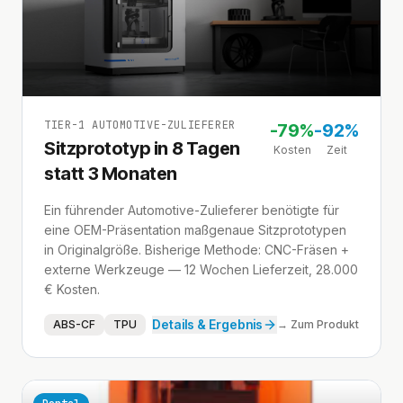
TIER-1 AUTOMOTIVE-ZULIEFERER
-
79%
-
92%
Sitzprototyp in 8 Tagen
Kosten
Zeit
statt 3 Monaten
Ein führender Automotive-Zulieferer benötigte für
eine OEM-Präsentation maßgenaue Sitzprototypen
in Originalgröße. Bisherige Methode: CNC-Fräsen +
externe Werkzeuge — 12 Wochen Lieferzeit, 28.000
€ Kosten.
Details & Ergebnis
ABS-CF
TPU
→ Zum Produkt