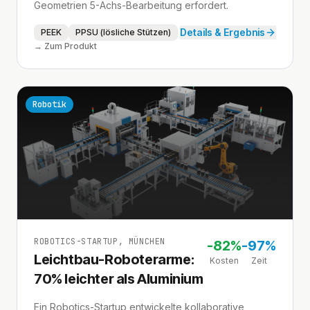
Geometrien 5-Achs-Bearbeitung erfordert.
Details & Ergebnis
PEEK
PPSU (lösliche Stützen)
→ Zum Produkt
Robotik
ROBOTICS-STARTUP, MÜNCHEN
-
82%
-
97%
Leichtbau-Roboterarme:
Kosten
Zeit
70% leichter als Aluminium
Ein Robotics-Startup entwickelte kollaborative