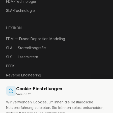
FDM-Technologie
SLA-Technologie
LEXIKON
FDM — Fused Deposition Modeling
SLA — Stereolithografie
SLS — Lasersintern
PEEK
Reverse Engineering
Alle Begriffe →
Cookie-Einstellungen
Version
2.1
RECHTLICHES
Wir verwenden Cookies, um Ihnen die bestmögliche
Nutzererfahrung zu bieten. Sie können selbst entscheiden,
Impressum