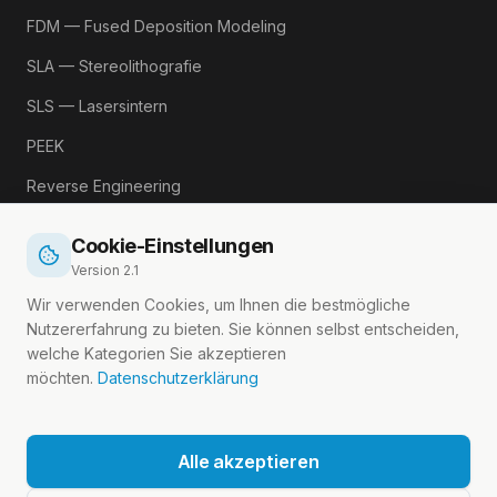
FDM — Fused Deposition Modeling
SLA — Stereolithografie
SLS — Lasersintern
PEEK
Reverse Engineering
Alle Begriffe →
Cookie-Einstellungen
Version
2.1
RECHTLICHES
Wir verwenden Cookies, um Ihnen die bestmögliche
Nutzererfahrung zu bieten. Sie können selbst entscheiden,
Impressum
welche Kategorien Sie akzeptieren
möchten.
Datenschutzerklärung
Datenschutz
Cookie-Einstellungen
Alle akzeptieren