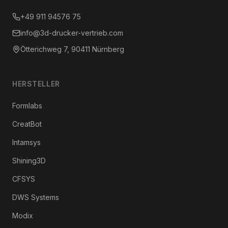
+49 911 94576 75
info@3d-drucker-vertrieb.com
Ötterichweg 7, 90411 Nürnberg
HERSTELLER
Formlabs
CreatBot
Intamsys
Shining3D
CFSYS
DWS Systems
Modix